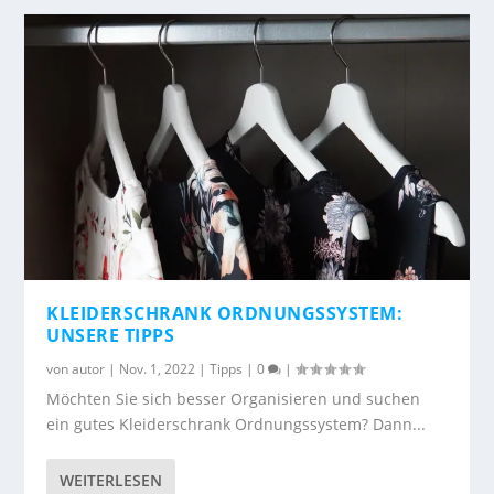
KLEIDERSCHRANK ORDNUNGSSYSTEM:
UNSERE TIPPS
von
autor
|
Nov. 1, 2022
|
Tipps
|
0
|
Möchten Sie sich besser Organisieren und suchen
ein gutes Kleiderschrank Ordnungssystem? Dann...
WEITERLESEN