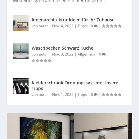
Möbeldesign? Dann lesen Sie hier unseren...
Innenarchitektur Ideen für Ihr Zuhause
von
autor
|
Nov. 4, 2022
|
Tipps
|
0
|
Waschbecken Schwarz Küche
von
autor
|
Nov. 3, 2022
|
Allgemein
|
0
|
Kleiderschrank Ordnungssystem: Unsere
Tipps
von
autor
|
Nov. 1, 2022
|
Tipps
|
0
|